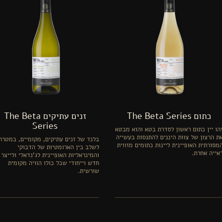
כתום The Beta Series
זנים עתיקים The Beta
Series
הו יין כתום ראשון לסדרת בטא והוא מבטא
ת הרצון של צוות היננים להתנסות בעשייה
בלנד של זנים עתיקים, מקומיים, במטרה
מסורתית האופיינית ליינות כתומים מזווית
לשלב בין הארומטיות של הדבוקי
אייה אחרת.
והמינראליות האופיינית לג'נדאלי ולייצר י
חדש וייחודי שכל כולו הוויה מקומית
שורשית.