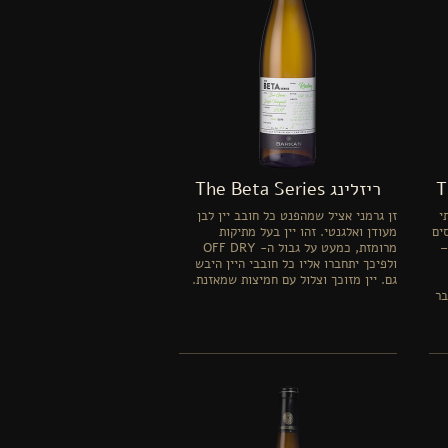
ריזלינג The Beta Series
י
זן גרמני אציל שמהפנט כל חובב יין לבן
ים
מעודן ואלגנטי. זהו יין בעל מתיקות
זה את המונח Vin de Soif –
מרומזת, כמעט על גבול ה- OFF DRY
ולפיכך יתחברו אליו כל חובבי היין היבש
גם. יין מזוכך וצלול עם חמיצות שמאזנת.
בר