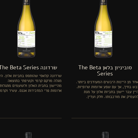
סוביניון בלאן The Beta
שרדונה The Beta Series
Series
שרדונה קלאסי שהותסס בחביות אלון. היי
מגלה מרקם קרמי וקטיפתי כתוצאה
חד מן היינות היבשים המעודנים ביותר.
מהיישון בחבית האלון ולטועמים מתגלות
בש בחיך, אך עם שפע ארומות טרופיות.
ארומות פרי המזכירות אננס. עשיר וקרמי
יין עבר יישון בחביות אלון על מנת
העמיק את מורכבותו. חלק ועדין.