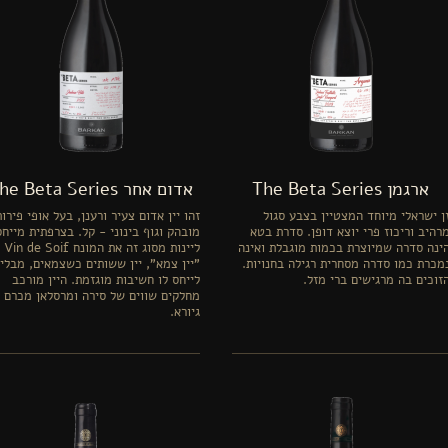
ארגמן The Beta Series
אדום אחר The Beta Series
ן ישראלי מיוחד המצטיין בצבע סגול
זהו יין אדום צעיר ורענן, בעל אופי פירות
רהיב וריכוז פרי יוצא דופן. סדרת בטא
מובהק וגוף בינוני - קל. בצרפתית מייחס
ינה סדרה שמיוצרת בכמות מוגבלת ואינה
ליינות מסוג 
מכרת כמו סדרה מסחרית רגילה בחנויות.
"יין צמא", יין ששותים כשצמאים, מבלי
זוכים בה מרגישים ברי מזל.
לייחס לו חשיבות מוגזמת. היין מורכב
מחלקים שווים של סירה ומרסלאן מכרם 
גיורא.