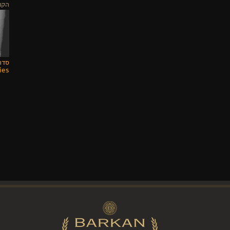
הקו
ies