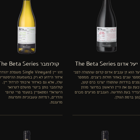
יעל אדום The Beta Series
קולומבר The Beta Series
על הוא זן ענבים אדום קדום שהתגלה לפני
זהו יין Single Vineyard משפלת יהוד
ספר שנים באזור חולות ניצנים. ממספר
איזור הידוע לא רק במשמעות ההיסטורית
פנים בודדות שהתגלו יצרנו כרם קטן,
שלו, אלא גם כאיזור איכותי לגידול יין.
כעת גם את היין הראשון במיוצר מהזן
קולומבר נותן ביטוי מושלם לטרואר
נדיר בעת החדשה. הענבים מגיעים מכרם
הישראלי ומתאפיין בטעמי פרי טרופי
טן ברמת הגולן.
והדרים, רמיזות עשבוניות וחמיצות
מרעננת.