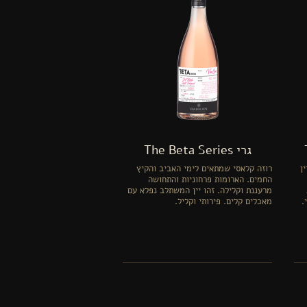
גרי The Beta Series
ן
רוזה קלאסי שמתאים לימי האביב והקיץ
החמים. הארומות פרחוניות והתחושה
מרעננת וקלילה. זהו יין המשתלב נפלא עם
.
מאכלים קלים. פירותי וקליל.