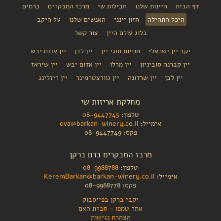
דף הבית
היינות שלנו
חבילות שי
מרכז המבקרים
כרמים
היכל התהילה
חזון יינני
האנשים שלנו
על היקב
בלוג עולם היין
צור קשר
יקב יין ישראלי
חנויות סוגי יין
יין לבן
יין אדום יבש
יין קברנה סוביניון
יין מרלו
יין אדום יבש
יין שיראז
יין לבן
יין שרדונה
יין גוורצטרמינר
יין ריזלינג
מחלקת אריזות שי
טלפון:
08-9447745
אימייל:
eva@barkan-winery.co.il
פקס: 08-9447749
מרכז המבקרים כרם ברקן
טלפון:
08-9988788
אימייל:
KeremBarkan@barkan-winery.co.il
פקס: 08-9988778
יקבי ברקן בפייסבוק
אתר טמפו - חברת האם
הצהרת נגישות