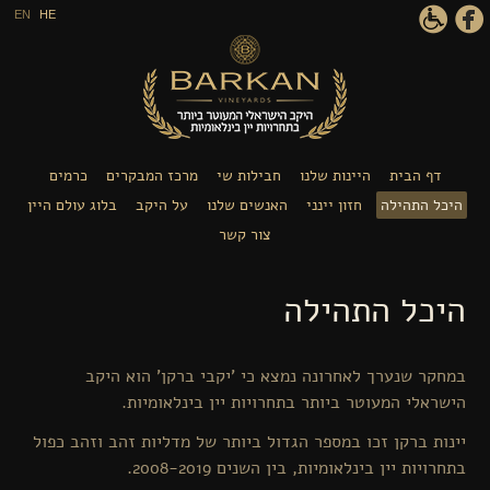
דילוג לתוכן העיקרי
EN
HE
דף הבית
היינות שלנו
חבילות שי
מרכז המבקרים
כרמים
היכל התהילה
חזון יינני
האנשים שלנו
על היקב
בלוג עולם היין
צור קשר
היכל התהילה
במחקר שנערך לאחרונה נמצא כי 'יקבי ברקן' הוא היקב
הישראלי המעוטר ביותר בתחרויות יין בינלאומיות.
יינות ברקן זכו במספר הגדול ביותר של מדליות זהב וזהב כפול
בתחרויות יין בינלאומיות, בין השנים 2008-2019.