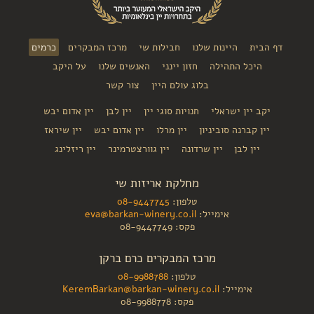
דף הבית
היינות שלנו
חבילות שי
מרכז המבקרים
כרמים
היכל התהילה
חזון יינני
האנשים שלנו
על היקב
בלוג עולם היין
צור קשר
יקב יין ישראלי
חנויות סוגי יין
יין לבן
יין אדום יבש
יין קברנה סוביניון
יין מרלו
יין אדום יבש
יין שיראז
יין לבן
יין שרדונה
יין גוורצטרמינר
יין ריזלינג
מחלקת אריזות שי
טלפון:
08-9447745
אימייל:
eva@barkan-winery.co.il
פקס: 08-9447749
מרכז המבקרים כרם ברקן
טלפון:
08-9988788
אימייל:
KeremBarkan@barkan-winery.co.il
פקס: 08-9988778