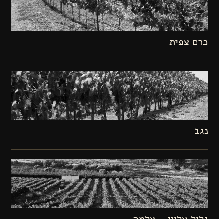
כרם צפית
נגב