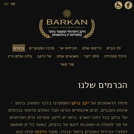
דילוג לתוכן העיקרי
EN
HE
דף הבית
היינות שלנו
חבילות שי
מרכז המבקרים
כרמים
היכל התהילה
חזון יינני
האנשים שלנו
על היקב
בלוג עולם היין
צור קשר
הכרמים שלנו
מימיו הראשונים של
יקב ברקן
התמקדנו בדבר החשוב ביותר -
איכות הענבים. זנים איכותיים הגיעו מכל העולם וניטעו בכרמים
של ברקן בכל רחבי הארץ. כיום יש ליקב עשרות זנים הפרושים
על פני למעלה מ-10,000 דונם של כרמים, כאשר כל זן מותאם
לאזורי הגידול הטובים ביותר עבורו. מקור
היינות
שלנו הוא