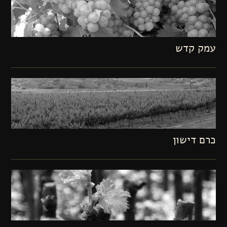
עמק קדש
כרם דישון