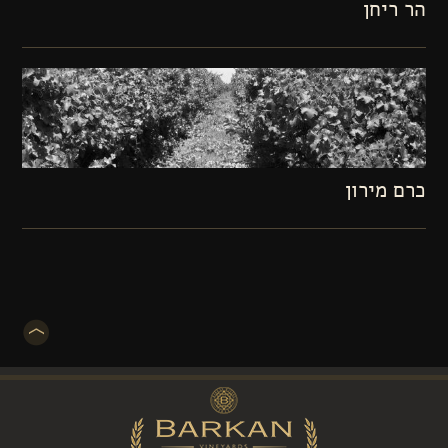
הר ריחן
כרם מירון