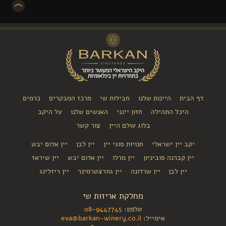
דף הבית
היינות שלנו
חבילות שי
מרכז המבקרים
כרמים
היכל התהילה
חזון יינני
האנשים שלנו
על היקב
בלוג עולם היין
צור קשר
יקב יין ישראלי
חנויות סוגי יין
יין לבן
יין אדום יבש
יין קברנה סוביניון
יין מרלו
יין אדום יבש
יין שיראז
יין לבן
יין שרדונה
יין גוורצטרמינר
יין ריזלינג
מחלקת אריזות שי
טלפון:
08-9447745
אימייל:
eva@barkan-winery.co.il