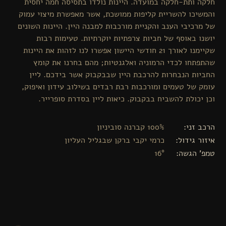
חלקה ותת-חלקה במועדה. היינות נולדו בתסיסה חמה יחסית
והמשיכו להשריית קליפות ממושכת, אשר מאפשרת מיצוי עמוק
של מרכיבי הענב והקניית מורכבות למבנה היין. היינות השונים
יושנו באוסף של חביות צרפתיות יוקרתיות. טעימות רבות
שקיימנו לאורך 21 חודשי היישון אפשרו לנו לזהות את היינות
שהתפתחו לכדי הרמוניה ואלגנטיות; מהם בחרנו את קומץ
החביות הנבחרות להרכבת היין שבבקבוק אשר בידכם. ליין
עומק של טעמים ומורכבות רבת רבדים בשילוב עידון ואיפוק,
וכן יכולת להשביח בבקבוק. כיאות ליין בסדרת סופרייר.
הרכב זני
100% קברנה סוביניון
איזור גידול
כרמי יקבי ברקן שבגליל העליון
טמפ' הגשה
16°