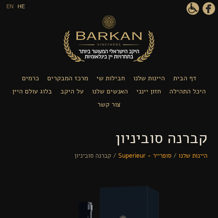
דילוג לתוכן העיקרי
EN
HE
דף הבית
היינות שלנו
חבילות שי
מרכז המבקרים
כרמים
היכל התהילה
חזון יינני
האנשים שלנו
על היקב
בלוג עולם היין
צור קשר
קברנה סוביניון
היינות שלנו
/
סופרייר - Superieur
/
קברנה סוביניון
הינך נמצא כאן