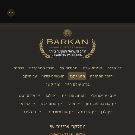
דף הבית
היינות שלנו
חבילות שי
מרכז המבקרים
כרמים
היכל התהילה
חזון יינני
האנשים שלנו
על היקב
בלוג עולם היין
צור קשר
יקב יין ישראלי
חנויות סוגי יין
יין לבן
יין אדום יבש
יין קברנה סוביניון
יין מרלו
יין אדום יבש
יין שיראז
יין לבן
יין שרדונה
יין גוורצטרמינר
יין ריזלינג
מחלקת אריזות שי
טלפון:
08-9447745