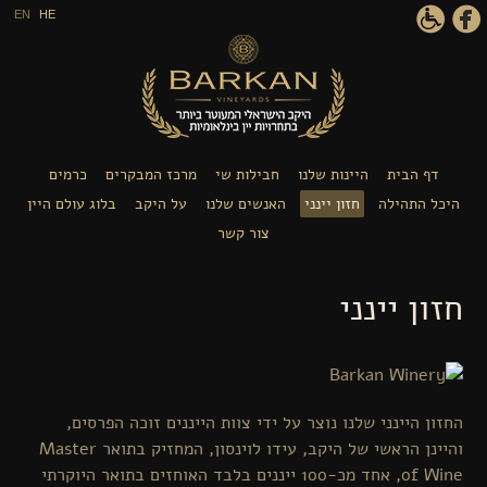
דילוג לתוכן העיקרי
EN
HE
דף הבית
היינות שלנו
חבילות שי
מרכז המבקרים
כרמים
היכל התהילה
חזון יינני
האנשים שלנו
על היקב
בלוג עולם היין
צור קשר
חזון יינני
החזון היינני שלנו נוצר על ידי צוות הייננים זוכה הפרסים,
והיינן הראשי של היקב, עידו לוינסון, המחזיק בתואר Master
of Wine, אחד מכ-100 ייננים בלבד האוחזים בתואר היוקרתי