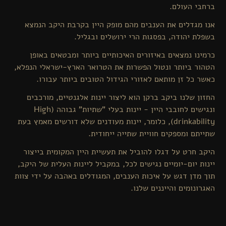
ברחבי העולם.
אנו מגדלים את הענבים מהם מופק היין בקרבת היקב הנמצא
בשפלת יהודה, בפסגות הרי ירושלים ובגליל.
כרמינו נמצאים באיזורים האיכותיים ביותר ומבטאים באופן
הטהור ביותר ונטול הפשרות את הטרואר הארץ-ישראלי הנפלא,
כאשר כל זן מותאם לאזורי הגידול הטובים ביותר עבורו.
החזון שלנו ביקב ברקן הוא ליצור יינות אלגנטיים, מורכבים
ונגישים לחובבי היין - יינות בעלי "שתיות" גבוהה (High
drinkability), כלומר, יינות מעודנים שלא דורשים מאמץ בעת
שתייתם ומספקים חוויית שתייה ייחודית.
היקב חרט על דגלו להוביל את תעשיית היין המקומית בייצור
יינות יום-יומיים נגישים לכל, במקביל ליינות העלית של היקב,
תוך מדן דגש על איכות הענבים, המגודלים באהבה על ידי צוות
האגרונומים והייננים שלנו.