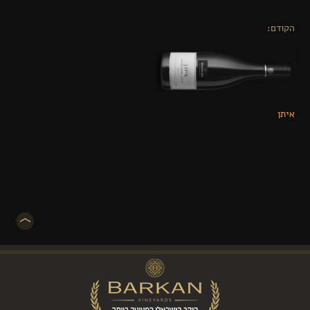
הקודם:
איתן