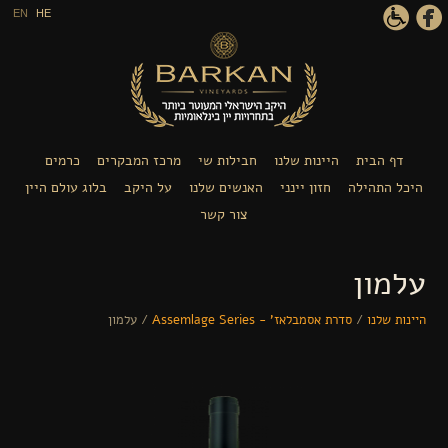
דילוג לתוכן העיקרי
EN
HE
דף הבית
היינות שלנו
חבילות שי
מרכז המבקרים
כרמים
היכל התהילה
חזון יינני
האנשים שלנו
על היקב
בלוג עולם היין
צור קשר
עלמון
היינות שלנו
/
סדרת אסמבלאז' - Assemlage Series
/
עלמון
הינך נמצא כאן