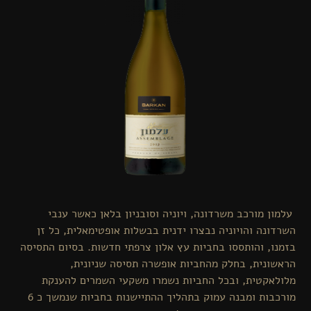
עלמון מורכב משרדונה, ויוניה וסובניון בלאן כאשר ענבי
השרדונה והויוניה נבצרו ידנית בבשלות אופטימאלית, כל זן
בזמנו, והותססו בחביות עץ אלון צרפתי חדשות. בסיום התסיסה
הראשונית, בחלק מהחביות אופשרה תסיסה שניונית,
מלולאקטית, ובכל החביות נשמרו משקעי השמרים להענקת
מורכבות ומבנה עמוק בתהליך ההתיישנות בחביות שנמשך כ 6