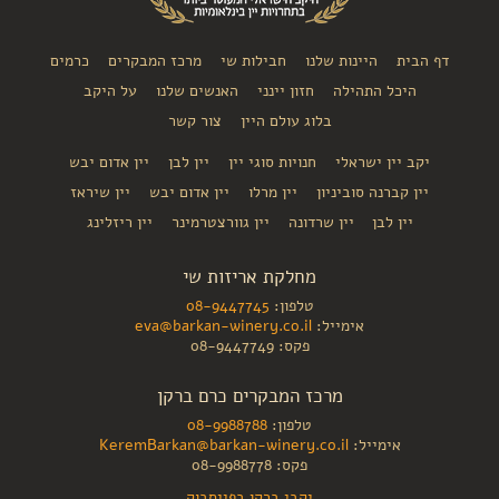
דף הבית
היינות שלנו
חבילות שי
מרכז המבקרים
כרמים
היכל התהילה
חזון יינני
האנשים שלנו
על היקב
בלוג עולם היין
צור קשר
יקב יין ישראלי
חנויות סוגי יין
יין לבן
יין אדום יבש
יין קברנה סוביניון
יין מרלו
יין אדום יבש
יין שיראז
יין לבן
יין שרדונה
יין גוורצטרמינר
יין ריזלינג
מחלקת אריזות שי
טלפון:
08-9447745
אימייל:
eva@barkan-winery.co.il
פקס: 08-9447749
מרכז המבקרים כרם ברקן
טלפון:
08-9988788
אימייל:
KeremBarkan@barkan-winery.co.il
פקס: 08-9988778
יקבי ברקן בפייסבוק