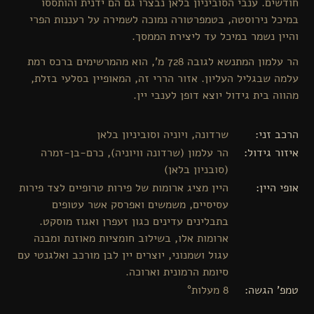
חודשים. ענבי הסוביניון בלאן נבצרו גם הם ידנית והותססו
במיכל נירוסטה, בטמפרטורה נמוכה לשמירה על רעננות הפרי
והיין נשמר במיכל עד ליצירת הממסך.
הר עלמון המתנשא לגובה 728 מ', הוא מהמרשימים ברכס רמת
עלמה שבגליל העליון. אזור הררי זה, המאופיין בסלעי בזלת,
מהווה בית גידול יוצא דופן לענבי יין.
הרכב זני
שרדונה, ויוניה וסוביניון בלאן
איזור גידול
הר עלמון (שרדונה וויוניה), כרם-בן-זמרה
(סובניון בלאן)
אופי היין
היין מציג ארומות של פירות טרופיים לצד פירות
עסיסיים, משמשים ואפרסק אשר עטופים
בתבלינים עדינים כגון זעפרן ואגוז מוסקט.
ארומות אלו, בשילוב חומציות מאוזנת ומבנה
עגול ושמנוני, יוצרים יין לבן מורכב ואלגנטי עם
סיומת הרמונית וארוכה.
טמפ' הגשה
8 מעלות°