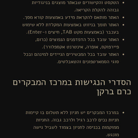
הטקסט והקישורים שבאתר מוצגים בניגודיות
גבוהה להקלת הקריאה.
האתר מותאם להקראת מידע באמצעות קורא מסך.
האתר תומך בניווט באמצעות המקלדת ללא שימוש
בעכבר (באמצעות מקש TAB, חיצים ו-Enter).
האתר עובד בכל הדפדפנים הנפוצים (כרום,
פיירפוקס, אופרה, אינטרנט אקספלורר).
האתר עובד בכל המכשירים הניידים למינהם ובכל
סוגי הסמארטפונים והטאבלטים.
הסדרי הנגישות במרכז המבקרים
כרם ברקן
במרכז המבקרים יש חניון ללא תשלום בו קיימות
חניות נכים לרכב רגיל ולרכב גבוה. החניות
ממוקמות בכניסה לחניון בצמוד לשביל גישה
מונגש.