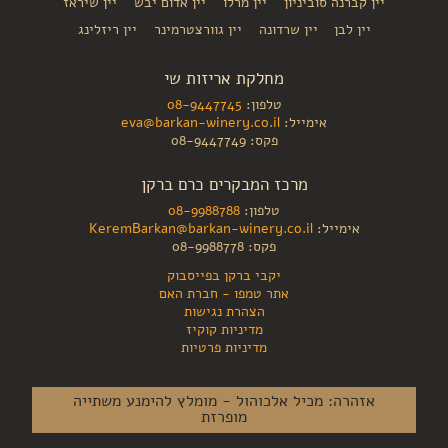
יין קברנה סוביניון
יין מרלו
יין אדום יבש
יין שיראז
יין לבן
יין שרדונה
יין גוורצטרמינר
יין ריזלינג
מחלקת אריזות שי
טלפון:
08-9447745
אימייל:
eva@barkan-winery.co.il
פקס: 08-9447749
מרכז המבקרים כרם ברקן
טלפון:
08-9988788
אימייל:
KeremBarkan@barkan-winery.co.il
פקס: 08-9988778
יקבי ברקן בפייסבוק
אתר טמפו - חברת האם
הצהרת נגישות
מדיניות קוקיז
מדיניות פרטיות
אזהרה: מכיל אלכוהול - מומלץ להימנע משתייה
מופרזת