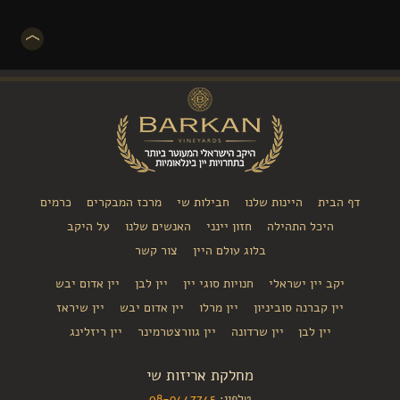
דף הבית
היינות שלנו
חבילות שי
מרכז המבקרים
כרמים
היכל התהילה
חזון יינני
האנשים שלנו
על היקב
בלוג עולם היין
צור קשר
יקב יין ישראלי
חנויות סוגי יין
יין לבן
יין אדום יבש
יין קברנה סוביניון
יין מרלו
יין אדום יבש
יין שיראז
יין לבן
יין שרדונה
יין גוורצטרמינר
יין ריזלינג
מחלקת אריזות שי
טלפון:
08-9447745