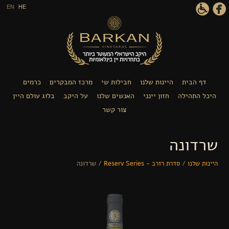
דילוג לתוכן העיקרי
EN
HE
דף הבית
היינות שלנו
חבילות שי
מרכז המבקרים
כרמים
היכל התהילה
חזון יינני
האנשים שלנו
על היקב
בלוג עולם היין
צור קשר
שרדונה
היינות שלנו
/
סדרת רזרב - Reserv Series
/
שרדונה
הינך נמצא כאן