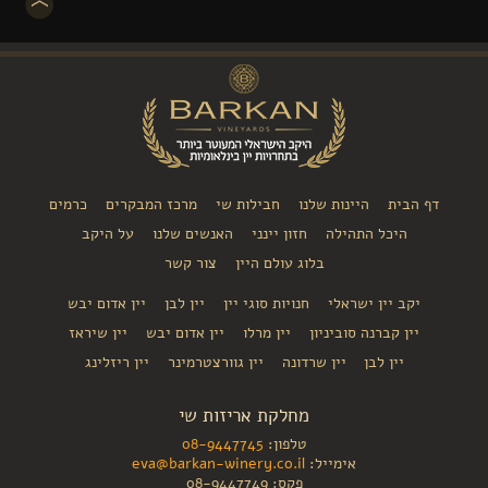
דף הבית
היינות שלנו
חבילות שי
מרכז המבקרים
כרמים
היכל התהילה
חזון יינני
האנשים שלנו
על היקב
בלוג עולם היין
צור קשר
יקב יין ישראלי
חנויות סוגי יין
יין לבן
יין אדום יבש
יין קברנה סוביניון
יין מרלו
יין אדום יבש
יין שיראז
יין לבן
יין שרדונה
יין גוורצטרמינר
יין ריזלינג
מחלקת אריזות שי
טלפון:
08-9447745
אימייל:
eva@barkan-winery.co.il
פקס: 08-9447749