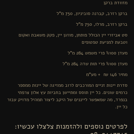
מזוודת ברקן
ברקן רזרב, קברנה סוביניון, 750 מ"ל
ברקן רזרב, מרלו, 750 מ"ל
סט אביזרי יין הכולל פותחן, מוזגן יין, פקק משאבת ואקום
וטבעת למניעת טפטופים
מעדן %100 פרי משמש 284 מ"ל
מעדן %100 פרי תות שדה 284 מ"ל
מחיר 146 ₪ + מע"מ
סדרת יינות זניים המורכבים לרוב ממזיגה של יינות ממספר
כרמים שונים. כל יין תוסס ומתיישן בחביות עץ אלון צרפתי
בנפרד, מה שמאפשר לייננים של היקב ליצור תמהיל מדויק עבור
כל יין.
לפרטים נוספים ולהזמנות צלצלו עכשיו: