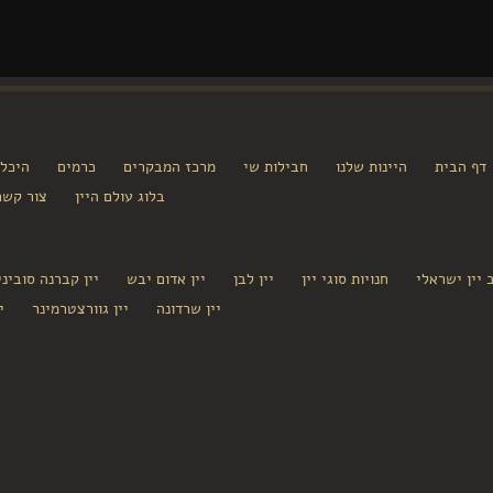
דף הבית
היינות שלנו
חבילות שי
מרכז המבקרים
כרמים
היכל
בלוג עולם היין
צור קשר
 יין ישראלי
חנויות סוגי יין
יין לבן
יין אדום יבש
יין קברנה סוביניו
יין שרדונה
יין גוורצטרמינר
י