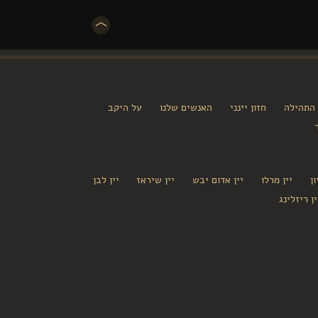
 התהילה
חזון יינני
האנשים שלנו
על היקב
ן
יין מרלו
יין אדום יבש
יין שיראז
יין לבן
ין ריזלינג