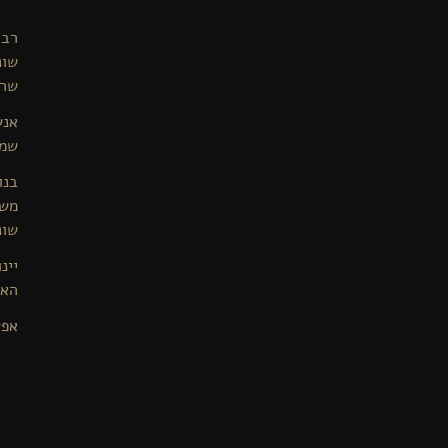
רבי
שונ
שרג
אנש
שמי
בנו
משת
שונ
יינ
האו
אפש