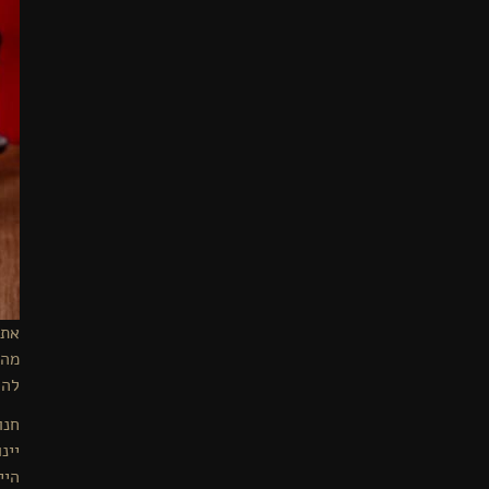
את 
מה 
להר
חנו
יינ
היי