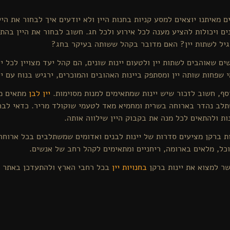
ם מאיתנו יוצאים למסע קניות בחנות היין ולא יודעים איך לבחור את היין 
ים ויכולות להציע מענה לכל אירוע ולכל חג. חשוב לבחור את היין ב
יל לשתות יין? האם מדובר בקהל ששותה בעיקר בחג?
ים שאוהבים לשתות יין ולטעום יינות שונים, הם קהל יעד מצויין לכל י
 שפחות שותה יין ומסתפק ביינות האהובים והמוכרים, ירגיש בנוח עם יין
סף, חשוב לזכור שיש יינות שמתאימים למנות מסוימות.
יין לבן
מתאים מא
לב נהדר בארוחה בשרית ומחמיא מאד לטעמי שוקולד מריר. כדאי לבחו
ות ולהתאים לכל מנה את בקבוק היין שילווה אותה.
ות ברקן מציעים סדרות של יינות לבנים ואדומים שמשתלבים בכל ארוחה
כל, מלאים בארומה, ריחניים ומתאימים לקהל רחב של אנשים.
ר למצוא את יינות ברקן
בחנויות יין
בכל רחבי הארץ ולהתעדכן באתר ש