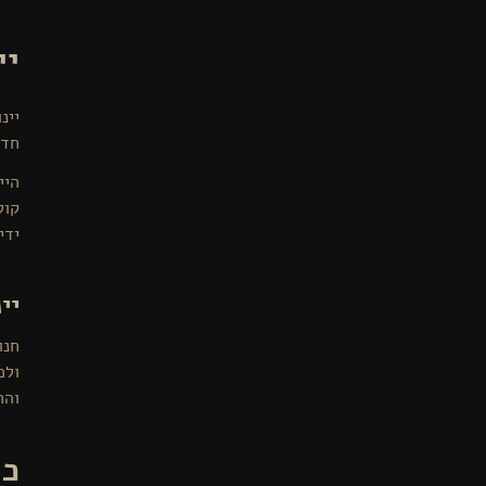
יי
יינ
חדש
היי
קול
ידי
יי
חנו
ולכ
והח
כי