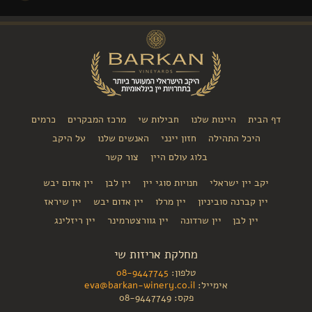
 הבית
היינות שלנו
חבילות שי
מרכז המבקרים
כרמים
היכל התהילה
חזון יינני
האנשים שלנו
על היקב
בלוג עולם היין
צור קשר
יקב יין ישראלי
חנויות סוגי יין
יין לבן
יין אדום יבש
יין קברנה סוביניון
יין מרלו
יין אדום יבש
יין שיראז
יין לבן
יין שרדונה
יין גוורצטרמינר
יין ריזלינג
מחלקת אריזות שי
טלפון:
08-9447745
אימייל:
eva@barkan-winery.co.il
פקס: 08-9447749