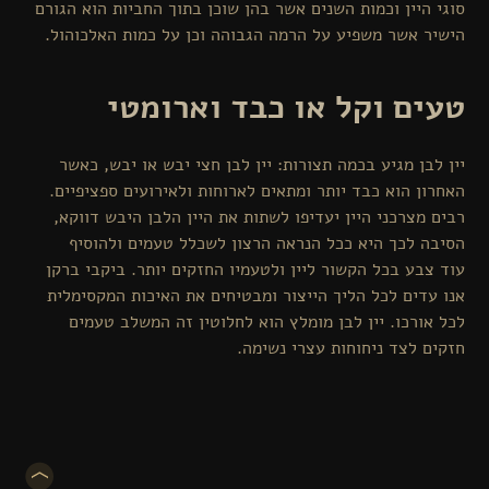
היין וכמות השנים אשר בהן שוכן בתוך החביות הוא הגורם
 אשר משפיע על הרמה הגבוהה וכן על כמות האלכוהול.
ם וקל או כבד וארומטי
בן מגיע בכמה תצורות: יין לבן חצי יבש או יבש, כאשר
ן הוא כבד יותר ומתאים לארוחות ולאירועים ספציפיים.
מצרכני היין יעדיפו לשתות את היין הלבן היבש דווקא,
 לכך היא ככל הנראה הרצון לשכלל טעמים ולהוסיף
בע בכל הקשור ליין ולטעמיו החזקים יותר. ביקבי ברקן
דים לכל הליך הייצור ומבטיחים את האיכות המקסימלית
ורכו. יין לבן מומלץ הוא לחלוטין זה המשלב טעמים
 לצד ניחוחות עצרי נשימה.