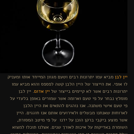
ן
מביא עמו יתרונות רבים וטעם מגוון המייחד אותו ומעניק
פי. את הייצור של היין הלבן קשה לפספס והוא מביא עמו
ות רבים אשר לא קיימים בייצור של
יין אדום
. יין לבן
 נבחר על פי טעם וארומה אשר שמורים באופן בלעדי על
ם אישי משתנה. אנו נוהגים להתאים את היין הלבן
ות שאנחנו מבשלים ולאירועים אותם אנו חוגגים. היין
וצע ביקבי ברקן הוכן על ידנו על פי מיטב המסורת,
ת באדיקות על איכות לאורך שנים. אצלנו תוכלו למצוא