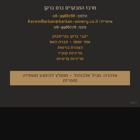
מרכז המבקרים כרם ברקן
טלפון:
08-9988788
אימייל:
KeremBarkan@barkan-winery.co.il
פקס: 08-9988778
יקבי ברקן בפייסבוק
אתר טמפו - חברת האם
הצהרת נגישות
מדיניות קוקיז
מדיניות פרטיות
אזהרה: מכיל אלכוהול - מומלץ להימנע משתייה
מופרזת