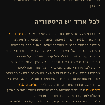
דרות השונות זו מזו בטעמים ובסגנונות, המכילות בתוכן
בן.
 אחד יש היסטוריה
בן מומלץ מגיע מסדרת הספיישל שלנו ונקרא
סוביניון בלאן
.
זה המתיימר להיות איכותי ביותר ומתבטא עוד משלב
ל המיוחד בכרמים בהרי ירושלים ובאזור כרם בן זימרה.
ל באזורים אלו מאופיין בקרקע נזירה ובטמפרטורות יחסית
ת. לא תאמיני כמה לגידול קיימת השפעה על התוצאה
ת לרבות טעמו הטוב והאיכותי של היין. היסטוריה שלמה
 לכל סדרת יינות ביקבי ברקן וכל אחד זוכה לסיפור
 ייחודי. אנו עדים לכדי תופעה בה הצלחנו לייצר מהבציר
פלאות שבתוצרת היין והאיכותית ביותר עבור אלו הצורכים
קבע את המשקה המיוחד. על ידי
קייטרינג מומלץ
עים
תבטיחו שהארוחה תהיה מושלמת ושהיין יותאם באופן
 למנה, כך שכל האורחים יהיו מרוצים.
הייצור הוא זה שמשפיע על האיכות והטעם המייחדים את