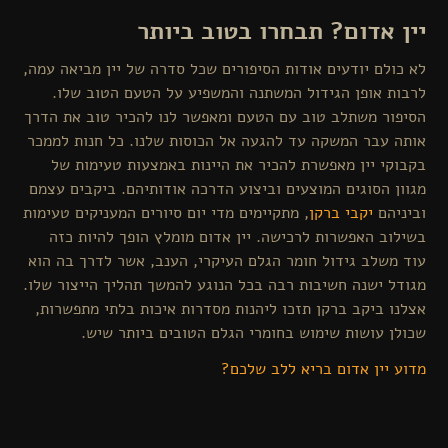
 אדום? תבחרו בטוב ביותר
לם יודעים אודות הסיפורים שכל סדרה של יין מביאה עמה,
 אופן הגידול המשתנה והמשפיע על הטעם הטוב שלו.
ר משתלב טוב עם הטעם ומאפשר לנו להכיר טוב את הדרך
עבר המשקה עד להגעה אל הכוסות שלנו. כל חנות לממכר
י יין מאפשרת להכיר את היינות באמצעות טעימות של
 הסוגים המוצעים וביצוע הדרכה אודותיהם. ביקבים עצמם
הם
יקבי ברקן
, מתקיימים מדי יום סיורים המעניקים טעימות
ב האפשרות לרכישה. יין אדום מומלץ הופך להיות כזה
שלב גידול חומר הגלם העיקרי, הענב, אשר לדרך בה הוא
 ישנה חשיבות רבה בכל הנוגע להמשך תהליך הייצור שלו.
 ביקב ברקן תזכו ליהנות מסדרות איכות בלתי מתפשרות,
 עושות שימוש בחומרי הגלם הטובים ביותר שיש.
יין אדום בריא ללב שלכם?