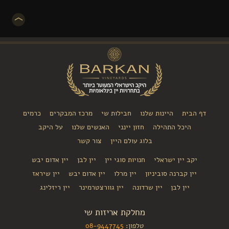
 הבית
היינות שלנו
חבילות שי
מרכז המבקרים
כרמים
היכל התהילה
חזון יינני
האנשים שלנו
על היקב
בלוג עולם היין
צור קשר
יקב יין ישראלי
חנויות סוגי יין
יין לבן
יין אדום יבש
יין קברנה סוביניון
יין מרלו
יין אדום יבש
יין שיראז
יין לבן
יין שרדונה
יין גוורצטרמינר
יין ריזלינג
מחלקת אריזות שי
טלפון:
08-9447745