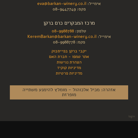
אימייל:
eva@barkan-winery.co.il
פקס: 08-9447749
מרכז המבקרים כרם ברקן
טלפון:
08-9988788
אימייל:
KeremBarkan@barkan-winery.co.il
פקס: 08-9988778
יקבי ברקן בפייסבוק
אתר טמפו - חברת האם
הצהרת נגישות
מדיניות קוקיז
מדיניות פרטיות
אזהרה: מכיל אלכוהול - מומלץ להימנע משתייה
מופרזת