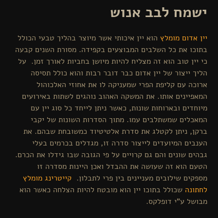
ח לבב אנוש
דום מומלץ
הוא יין איכותי אשר מיוצר בהליך טבעי הכולל
 את כל השלבים המבוצעים בקפידה. מסורת השנים קבעה
ן טוב הוא זה מצליח להיות מיושן בחביות לאורך זמן. על
ייצור של יין אדום כבר דובר רבות והוא כולל תסיסה
 עם קליפת הפרי שמעניקה לו את אחוזי האלכוהול
ינים אותו. את המשקה האהוב נוהגים לשתות באירועים
ים ובארוחות שונות, כאשר ניתן לייחד כל סוג יין עם
ים שמשתלבים עמו. מתוך הסדרות השונות של יקבי
 ניתן לקטלג את סדרת אלטיטיוד כמשובחת שבהם. את
ם המיועדים לייצור סדרה זו, מגדלים בכרמים בעלי
 שונים והם גם קרויים על פי הגובה שבו גידלו את הכרם.
הוא זה שעושה את ההבדל ואכן היינות מסדרה זו
ם שילובים מעניינים בין פרי לתבלון.
קייטרינג מומלץ
ה
שכולל בתוכו יין הוא מובטח להיות הצלחה כאשר הוא
 ע"י דופלקס.