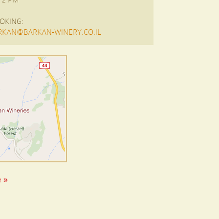
OKING:
KAN@BARKAN-WINERY.CO.IL
p
e »