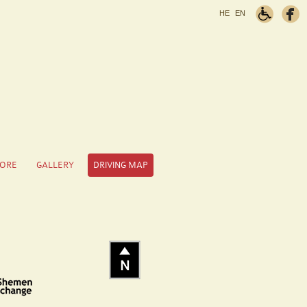
HE
EN
TORE
GALLERY
DRIVING MAP