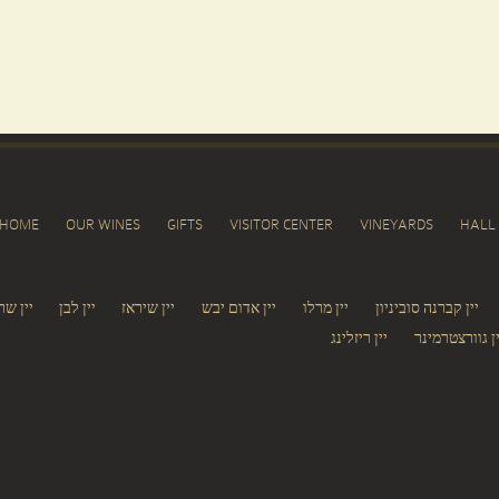
HOME
OUR WINES
GIFTS
VISITOR CENTER
VINEYARDS
HALL
יין קברנה סוביניון
יין מרלו
יין אדום יבש
יין שיראז
יין לבן
יין שר
ין גוורצטרמינר
יין ריזלינג