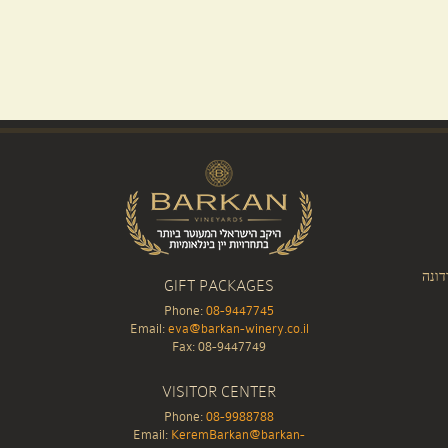
דונה
GIFT PACKAGES
Phone:
08-9447745
Email:
eva@barkan-winery.co.il
Fax: 08-9447749
VISITOR CENTER
Phone:
08-9988788
Email:
KeremBarkan@barkan-