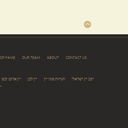
 OF FAME
OUR TEAM
ABOUT
CONTACT US
יקב יין ישראלי
חנויות סוגי יין
יין לבן
יין אדום יבש
י