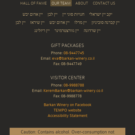
HALL OF FAME
OUR TEAM
ABOUT
CONTACT US
יקב יין ישראלי
חנויות סוגי יין
יין לבן
יין אדום יבש
יין קברנה סוביניון
יין מרלו
יין אדום יבש
יין שיראז
יין לבן
יין שרדונה
יין גוורצטרמינר
יין ריזלינג
GIFT PACKAGES
Phone:
08-9447745
Email:
eva@barkan-winery.co.il
Fax: 08-9447749
VISITOR CENTER
Phone:
08-9988788
Email:
KeremBarkan@barkan-winery.co.il
Fax: 08-9988778
Barkan Winery on Facebook
TEMPO website
Accessibility Statement
Caution: Contains alcohol. Over-consumption not