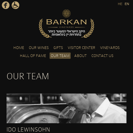
HE
EN
Skip to main content
HOME
OUR WINES
GIFTS
VISITOR CENTER
VINEYARDS
HALL OF FAME
OUR TEAM
ABOUT
CONTACT US
OUR TEAM
IDO LEWINSOHN